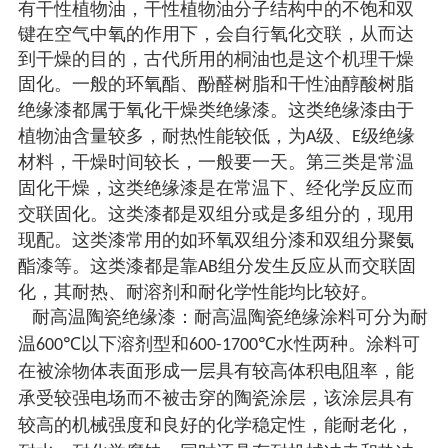
有
干性植物油，干性植物油分子结构中的不饱和双
键在空气中氧的作用下，会自行氧化交联，从而达
到干燥的目的
，古代所用的桐油也是这个机理干燥
固化
。一般的
环氧酯
、酚醛树脂和干性油醇酸树脂
绝缘漆都属于氧化干燥类绝缘漆。这类绝缘漆由于
植物油含量较多，耐热性能较低，为
级、
级绝缘
A
E
材料，干燥时间较长，一般要一天。第三类是常温
固化干燥，这类绝缘漆是在常温下、经化学反应而
交联固化。这类漆都是双组分或是多组分的，现用
现配。这类漆常用的如
环氧双组分
漆和双组分聚氨
酯漆等。这类漆
都是靠
组分发生反应从而
交联
固
AB
化
，
其
耐热、耐溶剂和耐化学性能均比较好。
耐高温
陶瓷
绝缘漆
：
耐高温陶瓷绝缘涂料
可
分为耐
温
以下溶剂型和
水性两种。涂料可
600℃
600-1700℃
在被涂物体表面形成一层具有较高体积电阻率，能
承受较强电场而不被击穿的陶瓷涂层，该涂层具有
较高的机械强度和良好的化学稳定性，能耐老化，