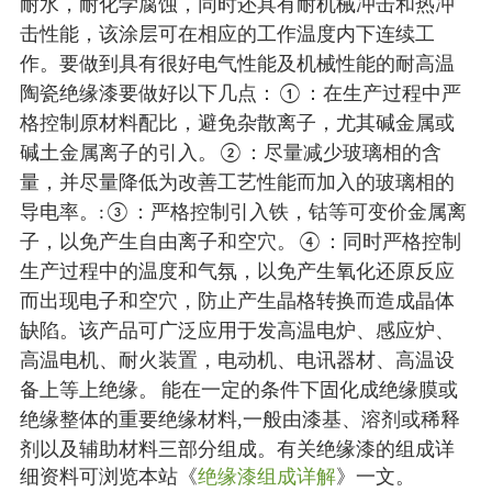
耐水，耐化学腐蚀，同时还具有耐机械冲击和热冲
击性能，该涂层可在相应的工作温度内下连续工
作。
要做到具有很好电气性能及机械性能的耐高温
陶瓷绝缘漆要做好
以下几点：
：在生产过程中严
①
格控制原材料配比，避免杂散离子，尤其碱金属或
碱土金属离子的引入。
：尽量减少玻璃相的含
②
量，并尽量降低为改善工艺性能而加入的玻璃相的
导电率。
：严格控制引入铁，钴等可变价金属离
:③
子，以免产生自由离子和空穴。
：同时严格控制
④
生产过程中的温度和气氛，以免产生氧化还原反应
而出现电子和空穴，防止产生晶格转换而造成晶体
缺陷。该产品
可
广泛应用于发高温电炉、感应炉、
高温电机、耐火装置，电动机、电讯器材、高温设
备上等上绝缘。
能在一定的条件下固化成绝缘膜或
绝缘整体的重要绝缘材料,
一
般由漆基、溶剂或稀释
剂以及辅助材料三部分组成。有关绝缘漆的组成详
细资料可浏览本站《
绝缘漆组成详解
》一文。