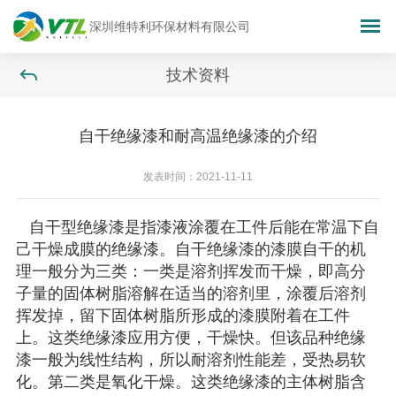
深圳维特利环保材料有限公司
技术资料
自干绝缘漆和耐高温绝缘漆的介绍
发表时间：2021-11-11
自干型
绝缘漆
是指
漆液
涂
覆在工件
后能
在常温下
自
己干燥成膜的绝缘漆。
自干绝缘漆的漆膜
自干的机
理一般分为三类：一类是
溶剂
挥发
而
干燥，即高分
子量的固体树脂溶解在适当的溶剂里，涂覆后溶剂
挥发掉，留下固体
树脂所形成的漆
膜
附着在工件
上
。这类绝缘漆应用方便，干燥快。但
该品种绝缘
漆一般为线性结构，所以
耐溶剂性能差，受热易软
化。第二类是氧化干燥。这类绝缘漆
的主体树脂含