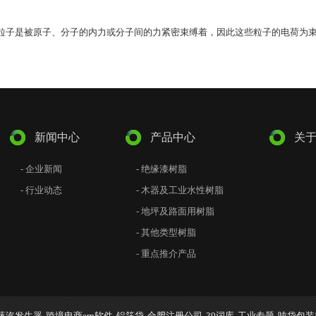
粒子是被原子、分子的内力或分子间的力紧密束缚着，因此这些粒子的电荷为束缚
新闻中心
产品中心
关
- 企业新闻
- 绝缘漆树脂
- 行业动态
- 木器及工业水性树脂
- 地坪及路面用树脂
- 其他类型树脂
- 重点推介产品
蒸汽发生器
跨境电商erp软件
铝箔袋
合肥注册公司
39词库
工业专题
吨袋包装