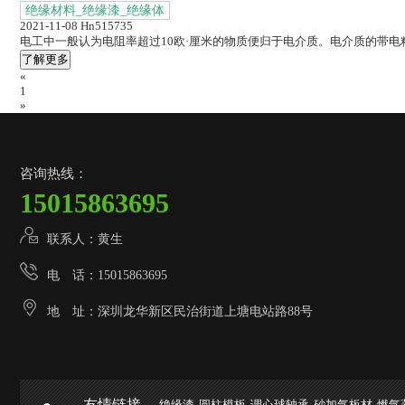
绝缘材料_绝缘漆_绝缘体
2021-11-08
Hn515735
电工中一般认为电阻率超过10欧·厘米的物质便归于电介质。电介质的带电
了解更多
«
1
»
咨询热线：
15015863695
联系人：黄生
电 话：15015863695
地 址：深圳龙华新区民治街道上塘电站路88号
友情链接
绝缘漆
圆柱模板
调心球轴承
砂加气板材
燃气