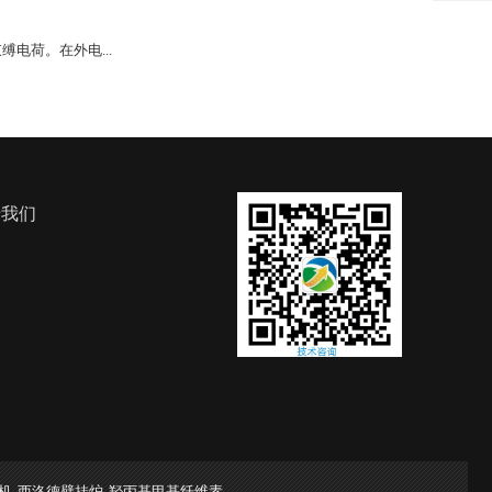
电荷。在外电...
于我们
机
西洛德壁挂炉
羟丙基甲基纤维素